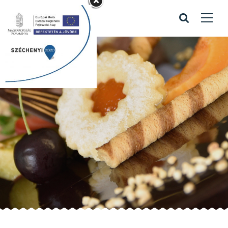
esküvői torta 11
Home
/
Portfolio items
/
esküvői torta 11