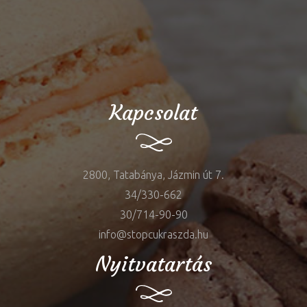
Kapcsolat
2800, Tatabánya, Jázmin út 7.
34/330-662
30/714-90-90
info@stopcukraszda.hu
Nyitvatartás