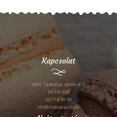
Kapcsolat
2800, Tatabánya, Jázmin út 7.
34/330-662
30/714-90-90
info@stopcukraszda.hu