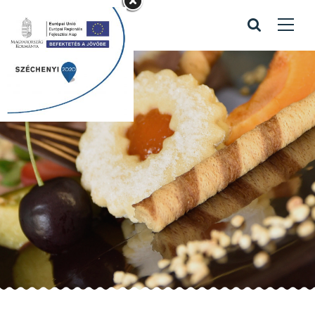
esküvői torta 23
Home
/
Portfolio items
/
esküvői torta 23