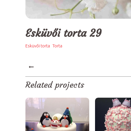
Esküvői torta 29
,
Esküvői torta
Torta
PREV
Related projects