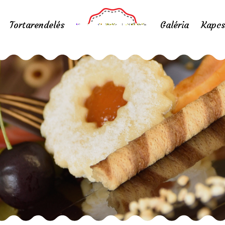
Tortarendelés
Galéria
Kapcs
Esküvői torta 29
Home
/
Portfolio items
/
Esküvői torta 29