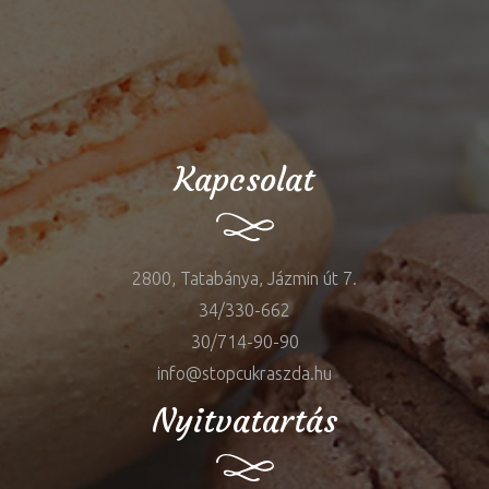
Kapcsolat
2800, Tatabánya, Jázmin út 7.
34/330-662
30/714-90-90
info@stopcukraszda.hu
Nyitvatartás