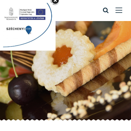
őszi torta
Home
/
Portfolio items
/
őszi torta