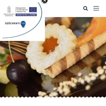
hercegnős torta
Home
/
Portfolio items
/
hercegnős torta