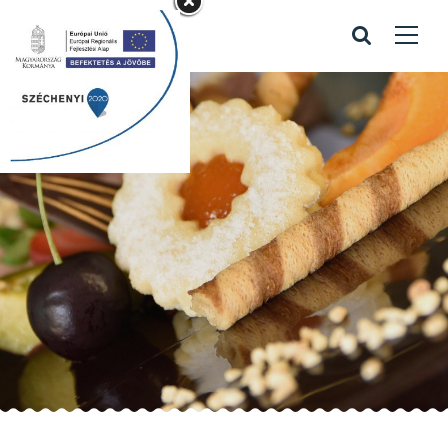
macska torta
Home
/
Portfolio items
/
macska torta