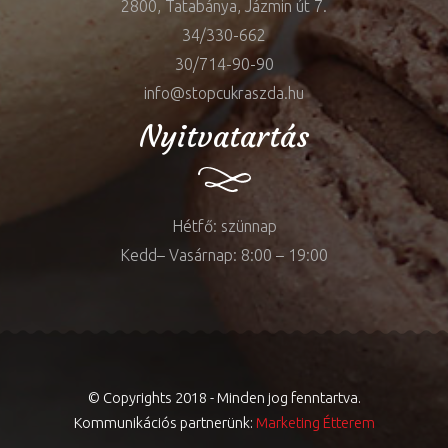
2800, Tatabánya, Jázmin út 7.
34/330-662
30/714-90-90
info@stopcukraszda.hu
Nyitvatartás
Hétfő: szünnap
Kedd– Vasárnap: 8:00 – 19:00
© Copyrights 2018 - Minden jog fenntartva.
Kommunikációs partnerünk:
Marketing Étterem