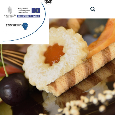
torták a pultban
02
Home
/
Portfolio items
/
torták a pultban 02