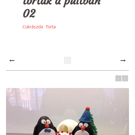
torták a pultban
02
,
Cukrászda
Torta
PREV
NEXT