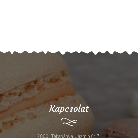
Kapcsolat
2800, Tatabánya, Jázmin út 7.